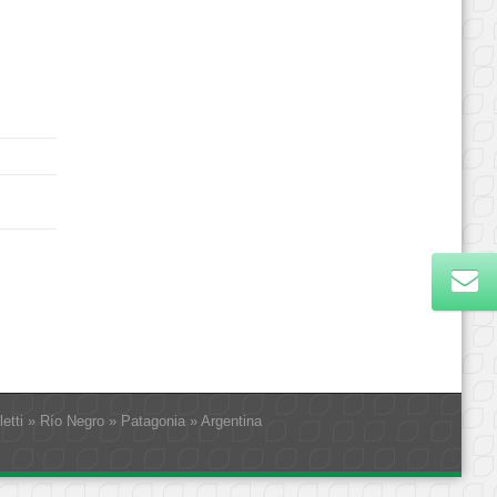
letti » Río Negro » Patagonia » Argentina