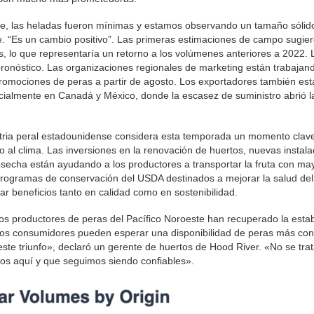
rte, las heladas fueron mínimas y estamos observando un tamaño sólido
e. “Es un cambio positivo”. Las primeras estimaciones de campo sugie
, lo que representaría un retorno a los volúmenes anteriores a 2022. 
ronóstico. Las organizaciones regionales de marketing están trabajan
omociones de peras a partir de agosto. Los exportadores también est
cialmente en Canadá y México, donde la escasez de suministro abrió l
ndustria peral estadounidense considera esta temporada un momento clav
 al clima. Las inversiones en la renovación de huertos, nuevas instal
osecha están ayudando a los productores a transportar la fruta con ma
 programas de conservación del USDA destinados a mejorar la salud del
ar beneficios tanto en calidad como en sostenibilidad.
s productores de peras del Pacífico Noroeste han recuperado la estab
los consumidores pueden esperar una disponibilidad de peras más con
este triunfo», declaró un gerente de huertos de Hood River. «No se trat
os aquí y que seguimos siendo confiables».