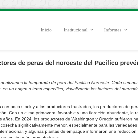
Inicio
Institucional
Informes
tores de peras del noroeste del Pacífico prevé
, analizamos la temporada de pera del Pacífico Noroeste. Cada semana
se en un origen o tema específico, visualizando los factores del mercad
 con poco stock y a los productores frustrados, los productores de per
ión. Con un clima primaveral favorable y una floración abundante, la r
s años. En 2024, los productores de Washington y Oregón sufrieron h
na cosecha significativamente menor, especialmente para las variedades 
 internacional, y algunas plantas de empaque informaron una reducción 
s son mucho más prometedoras.