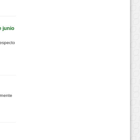
 junio
respecto
amente