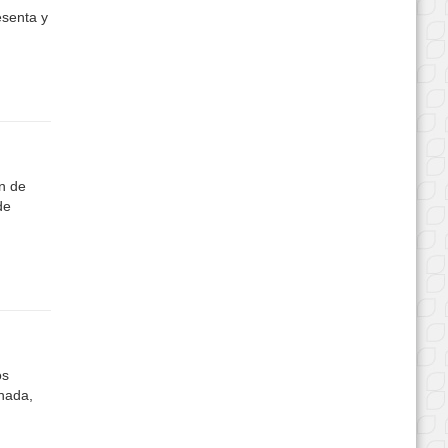
esenta y
n de
de
os
enada,