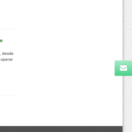
 e
, desde
a operar