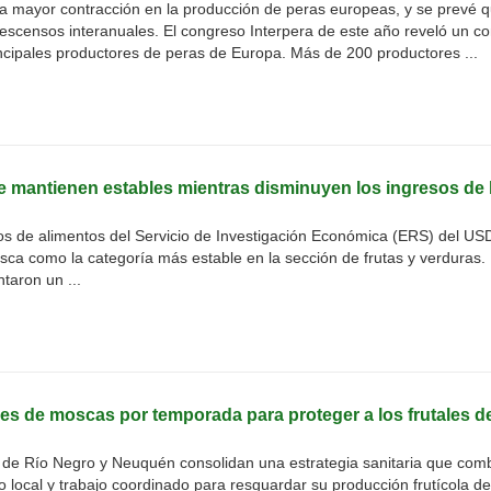
 mayor contracción en la producción de peras europeas, y se prevé 
escensos interanuales. El congreso Interpera de este año reveló un co
rincipales productores de peras de Europa. Más de 200 productores ...
 se mantienen estables mientras disminuyen los ingresos de 
ios de alimentos del Servicio de Investigación Económica (ERS) del US
fresca como la categoría más estable en la sección de frutas y verduras.
taron un ...
nes de moscas por temporada para proteger a los frutales de
les de Río Negro y Neuquén consolidan una estrategia sanitaria que com
lo local y trabajo coordinado para resguardar su producción frutícola de