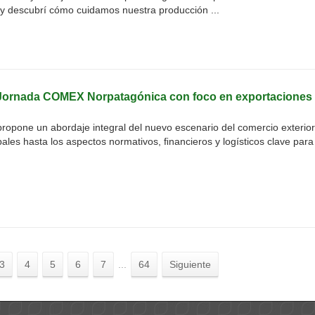
 y descubrí cómo cuidamos nuestra producción ...
Jornada COMEX Norpatagónica con foco en exportaciones
pone un abordaje integral del nuevo escenario del comercio exterior
obales hasta los aspectos normativos, ﬁnancieros y logísticos clave par
3
4
5
6
7
...
64
Siguiente