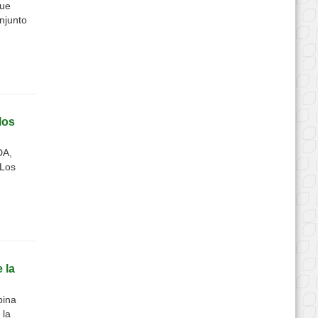
que
njunto
los
DA,
 Los
 la
bina
 la