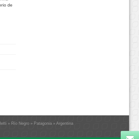
erio de
letti » Río Negro » Patagonia » Argentina