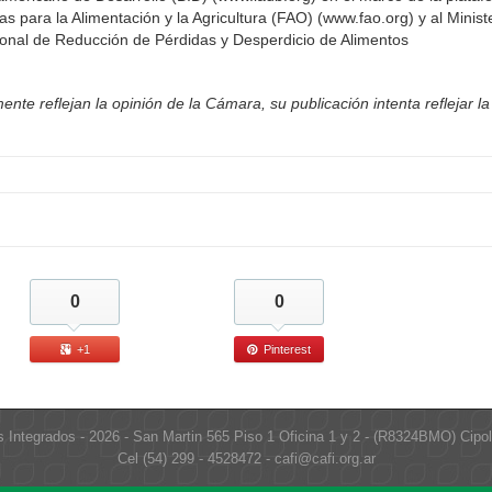
s para la Alimentación y la Agricultura (FAO) (www.fao.org) y al Minist
ional de Reducción de Pérdidas y Desperdicio de Alimentos
nte reflejan la opinión de la Cámara, su publicación intenta reflejar la
0
0
+1
Pinterest
s Integrados - 2026 - San Martin 565 Piso 1 Oficina 1 y 2 - (R8324BMO) Cipol
Cel (54) 299 - 4528472 - cafi@cafi.org.ar