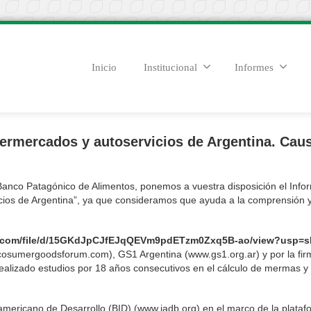
Inicio
Institucional
Informes
ermercados y autoservicios de Argentina. Cau
Banco Patagónico de Alimentos, ponemos a vuestra disposición el Info
ios de Argentina”, ya que consideramos que ayuda a la comprensión y
oogle.com/file/d/15GKdJpCJfEJqQEVm9pdETzm0Zxq5B-ao/view?usp=s
osumergoodsforum.com), GS1 Argentina (www.gs1.org.ar) y por la fir
alizado estudios por 18 años consecutivos en el cálculo de mermas y
ramericano de Desarrollo (BID) (www.iadb.org) en el marco de la plata