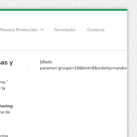
Nuestra Producción
Novedades
Contacto
sas y
[dfads
params='groups=18&limit=8&orderby=random&con
rme “
 la
haring
ma de
forma