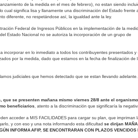
lanzamiento de la medida en el mes de febrero), no estan siendo inclu
o cual significa lisa y llanamente una discriminación del Estado frente 
to diferente, no respetándose así, la igualdad ante la ley.
tración Federal de Ingresos Públicos en la implementación de la medi
del Estado Nacional no se autoriza la incorporación de un grupo de
 a incorporar en lo inmediato a todos los contribuyentes presentados y
ados por la medida, dado que estamos en la fecha de finalización de 
clamos judiciales que hemos detectado que se estan llevando adelante.
, que se presenten mañana mismo viernes 28/8 ante el organismo
mo beneficiarios
, atento a la discriminación que significaría la negativ
 pueden acceder a MIS FACILIDADES para cargar su plan, que impriman l
rlo, y con eso y una nota informando esta dificultad
se dirijan MAÑ
, SEGÚN INFORMA AFIP, SE ENCONTRARAN CON PLAZOS VENCIDOS