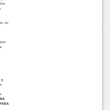
idos
a
da, no
 que
la
 y
a
a
ANA
 PARA