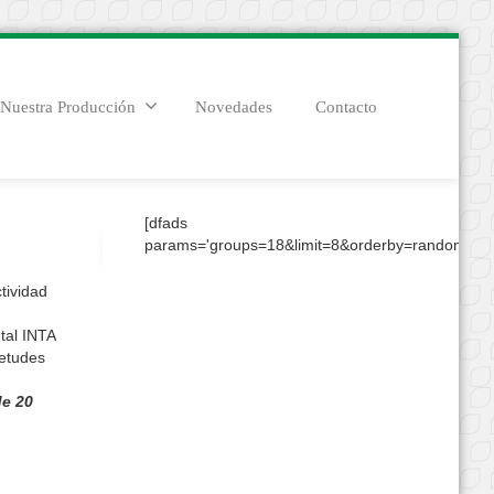
Nuestra Producción
Novedades
Contacto
[dfads
params='groups=18&limit=8&orderby=random&con
tividad
tal INTA
ietudes
de 20