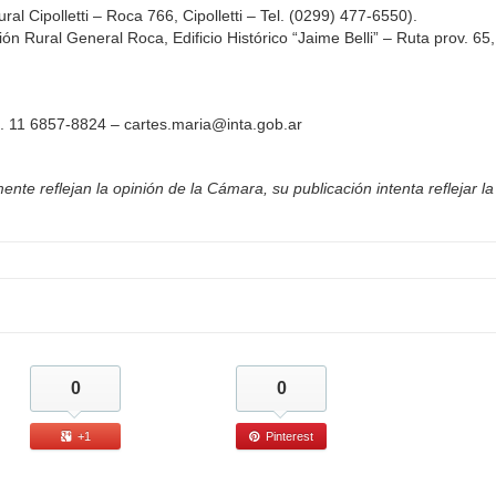
 Cipolletti – Roca 766, Cipolletti – Tel. (0299) 477-6550).
ural General Roca, Edificio Histórico “Jaime Belli” – Ruta prov. 65,
l. 11 6857-8824 – cartes.maria@inta.gob.ar
nte reflejan la opinión de la Cámara, su publicación intenta reflejar la
0
0
+1
Pinterest