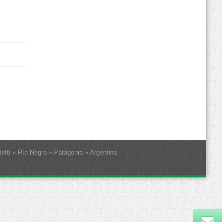
letti » Río Negro » Patagonia » Argentina