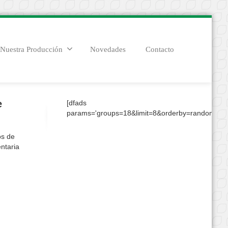
Nuestra Producción
Novedades
Contacto
e
[dfads
params='groups=18&limit=8&orderby=random&con
os de
ntaria