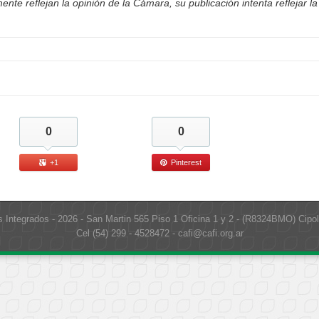
nte reflejan la opinión de la Cámara, su publicación intenta reflejar la
0
0
+1
Pinterest
s Integrados - 2026 - San Martin 565 Piso 1 Oficina 1 y 2 - (R8324BMO) Cipol
Cel (54) 299 - 4528472 - cafi@cafi.org.ar