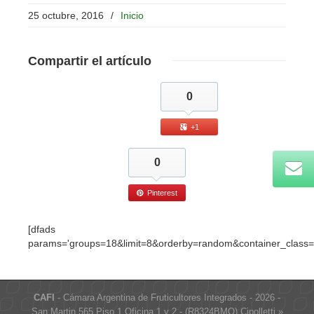
25 octubre, 2016
/
Inicio
Compartir
el artículo
0
+1
0
Pinterest
[dfads
params='groups=18&limit=8&orderby=random&container_class=
CAFI
- Cámara Argentina de Fruticultores Integrados - 2026 -
San Martin 565 Piso 1 Oficina 1 y 2 - (R8324BMO) Cipolletti »