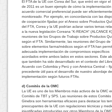
El FTA de la UE con Corea del Sur, que entró en vigor el 1
de 2011 es un buen ejemplo de cómo la implementación
acuerdo comercial preferencial puede ser eficientemente
monitoreado. Por ejemplo, en concordancia con las disp
de cooperación fijadas por el Anexo sobre Productos Qu
del FTA, Corea y la UE podrían aclarar varios temas rel
a la nueva legislación Coreana “K-REACH” (ALCANCE K)
reuniones de los Grupos de Trabajo sobre Productos Qu
según el FTA. Similarmente, las reuniones del Grupo de
sobre elementos farma/médicos según el FTA han permit
adecuada implementación de compromisos específicos
acordados entre ambos lados en estos sectores. Este ab
que también ha sido desarrollado en el contexto del Libr
Acuerdo con Colombia y Perú y con América Central – fij
precedente útil para el desarrollo de nuestro abordaje de
implementación según futuros FTAs.
d) Comités de la OMC
La UE es uno de los Miembros más activos de la OMC en
Comités de TBT y SPS. Las reuniones de estos Comités
Ginebra son herramientas eficaces para destacar los te
preocupantes de la UE con regulaciones técnicas y med
injustificadas introducidas por otros Miembros de la OMC