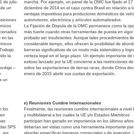
 de julio
marcha. Por ejemplo, un panel de la OMC fue fijado el 17
 de un
diciembre de 2014 en el caso contra Brasil en relación a l
ventajas impositivas para productores domésticos de vehí
osiciones
automotores, electrónica y artículos automatizados.
ímicos
La Fijación de Disputa de la OMC permanece como la op
acionados
más fuerte cuando otras herramientas de puesta en vigor
 en las
probado ser insuficientes. Aunque tales procedimientos ll
ímicos
considerable tiempo, ellos ofrecen la posibilidad de abord
 Trabajo
barreras significativas de un modo más sistemático y logr
ido la
certeza legal en el largo plazo. Un ejemplo importante de
exitoso lanzado por la UE concierne a las restricciones d
ordaje –
sobre las exportaciones de tierras raras, donde China dec
e
enero de 2015 abolir sus cuotas de exportación.
a un
e) Reuniones Cumbre Internacionales
 los
Finalmente, las reuniones cumbre internacionales a nivel b
 en
y multibilateral a los cuales la UE y/o Estados Miembros
mas
participan han ganado en importancia en los últimos años
idas SPS
deberían ser vistas como una herramienta importante par
, así
abordar específicas barreras comerciales y de inversión. 