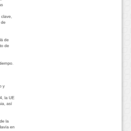
ás
 clave,
 de
n
lá de
to de
 tiempo.
o y
4, la UE
ia, así
s
de la
davía en