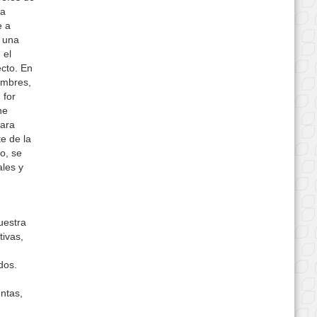
ra
e a
e una
 el
cto. En
umbres,
 for
he
para
e de la
o, se
ales y
uestra
tivas,
dos.
ntas,