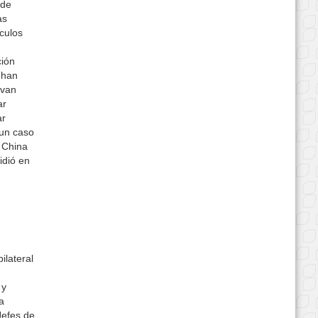
 de
as
culos
ción
 han
evan
ar
ar
 un caso
e China
idió en
ilateral
 y
a
Jefes de