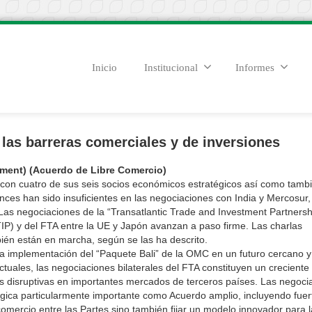
Inicio
Institucional
Informes
 las barreras comerciales y de inversiones
ement) (Acuerdo de Libre Comercio)
con cuatro de sus seis socios económicos estratégicos así como tamb
ces han sido insuficientes en las negociaciones con India y Mercosur,
as negociaciones de la “Transatlantic Trade and Investment Partnersh
IP) y del FTA entre la UE y Japón avanzan a paso firme. Las charlas
bién están en marcha, según se las ha descrito.
a implementación del “Paquete Bali” de la OMC en un futuro cercano y
tuales, las negociaciones bilaterales del FTA constituyen un creciente
s disruptivas en importantes mercados de terceros países. Las negoci
gica particularmente importante como Acuerdo amplio, incluyendo fuer
comercio entre las Partes sino también fijar un modelo innovador para l