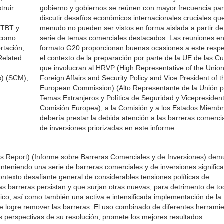
truir
gobierno y gobiernos se reúnen con mayor frecuencia pa
discutir desafíos económicos internacionales cruciales qu
s TBT y
menudo no pueden ser vistos en forma aislada a partir d
 como
serie de temas comerciales destacados. Las reuniones en
rtación,
formato G20 proporcionan buenas ocasiones a este respe
Related
el contexto de la preparación por parte de la UE de las C
que involucran al HRVP (High Representative of the Union
s) (SCM),
Foreign Affairs and Security Policy and Vice President of t
European Commission) (Alto Representante de la Unión 
Temas Extranjeros y Política de Seguridad y Vicepresident
Comisión Europea), a la Comisión y a los Estados Miembr
debería prestar la debida atención a las barreras comerci
de inversiones priorizadas en este informe.
rs Report) (Informe sobre Barreras Comerciales y de Inversiones) dem
teniendo una serie de barreras comerciales y de inversiones significa
contexto desafiante general de considerables tensiones políticas de
s barreras persistan y que surjan otras nuevas, para detrimento de to
tico, así como también una activa e intensificada implementación de la
se logre remover las barreras. El uso combinado de diferentes herramie
s perspectivas de su resolución, promete los mejores resultados.