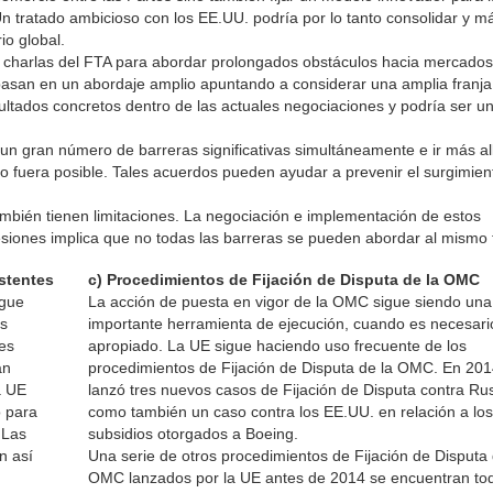
Un tratado ambicioso con los EE.UU. podría por lo tanto consolidar y m
io global.
 charlas del FTA para abordar prolongados obstáculos hacia mercados
basan en un abordaje amplio apuntando a considerar una amplia franja
ultados concretos dentro de las actuales negociaciones y podría ser u
un gran número de barreras significativas simultáneamente e ir más al
o fuera posible. Tales acuerdos pueden ayudar a prevenir el surgimien
mbién tienen limitaciones. La negociación e implementación de estos
cesiones implica que no todas las barreras se pueden abordar al mismo
stentes
c) Procedimientos de Fijación de Disputa de la OMC
igue
La acción de puesta en vigor de la OMC sigue siendo una
os
importante herramienta de ejecución, cuando es necesari
es
apropiado. La UE sigue haciendo uso frecuente de los
an
procedimientos de Fijación de Disputa de la OMC. En 201
a UE
lanzó tres nuevos casos de Fijación de Disputa contra Rus
o para
como también un caso contra los EE.UU. en relación a lo
 Las
subsidios otorgados a Boeing.
n así
Una serie de otros procedimientos de Fijación de Disputa 
OMC lanzados por la UE antes de 2014 se encuentran to