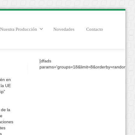
Nuestra Producción
Novedades
Contacto
[dfads
params='groups=18&limit=8&orderby=random&con
ién en
 la UE
ip”
 de la
 e
aciones
tes
a