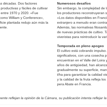
ias décadas. Dos factores
Numerosos desafíos
productivas y fáciles de cultivar
Sin embargo, la complejidad de la 
s entre 1970 y 2020. «Fue
los productores reconstruyeran 
 como William y Conference»,
«Los datos disponibles en Franci
ficie plantada redujo aún más la
extranjero a menudo eran contradi
ente.
Además, las normativas fitosanita
de nuevas prácticas de cultivo. 
viveristas para reintroducir la v
Temporada en pleno apogeo
El cultivo está cobrando impuls
significativos, con una cosecha 
encuentran en el Valle del Loira 
años de antigüedad, han alcanza
gradualmente su superficie, man
t/ha para garantizar la calidad vi
y la calidad de la fruta refleja lo
pera Abate en Francia.
nte reflejan la opinión de la Cámara, su publicación intenta reflejar la