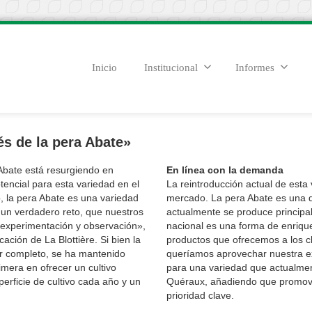
Inicio
Institucional
Informes
és de la pera Abate»
 Abate está resurgiendo en
En línea con la demanda
tencial para esta variedad en el
La reintroducción actual de est
 la pera Abate es una variedad
mercado. La pera Abate es una 
 un verdadero reto, que nuestros
actualmente se produce principalme
 experimentación y observación»,
nacional es una forma de enrique
ción de La Blottière. Si bien la
productos que ofrecemos a los c
r completo, se ha mantenido
queríamos aprovechar nuestra ex
mera en ofrecer un cultivo
para una variedad que actualment
erficie de cultivo cada año y un
Quéraux, añadiendo que promove
prioridad clave.