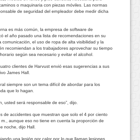
 caminos o maquinaria con piezas móviles. Las normas
sponsable de seguridad del empleador debe medir dicha
turna es más común, la empresa de software de
icó el año pasado una lista de recomendaciones en su
a comunicación, el uso de ropa de alta visibilidad y la
ién recomiendan a los trabajadores aprovechar su tiempo
horario según sea necesario y evitar el alcohol.
tro clientes de Harvust envió esas sugerencias a sus
tivo James Hall.
oral siempre son un tema difícil de abordar para los
nda que lo hagan.
an, usted será responsable de eso”, dijo.
os de accidentes que muestran que solo el 4 por ciento
a. m., aunque eso no tiene en cuenta la proporción de
 noche, dijo Hall.
biando una lesión por calor por lo que llaman lesiones