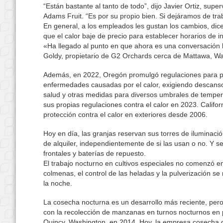
“Están bastante al tanto de todo”, dijo Javier Ortiz, sup
Adams Fruit. “Es por su propio bien. Si dejáramos de trab
En general, a los empleados les gustan los cambios, dic
que el calor baje de precio para establecer horarios de 
«Ha llegado al punto en que ahora es una conversación 
Goldy, propietario de G2 Orchards cerca de Mattawa, Wa
Además, en 2022, Oregón promulgó regulaciones para pro
enfermedades causadas por el calor, exigiendo descanso
salud y otras medidas para diversos umbrales de tempe
sus propias regulaciones contra el calor en 2023. Califo
protección contra el calor en exteriores desde 2006.
Hoy en día, las granjas reservan sus torres de iluminaci
de alquiler, independientemente de si las usan o no. Y s
frontales y baterías de repuesto.
El trabajo nocturno en cultivos especiales no comenzó e
colmenas, el control de las heladas y la pulverización se
la noche.
La cosecha nocturna es un desarrollo más reciente, per
con la recolección de manzanas en turnos nocturnos en 
Quincy, Washington, en 2014. Hoy, la empresa cosecha d