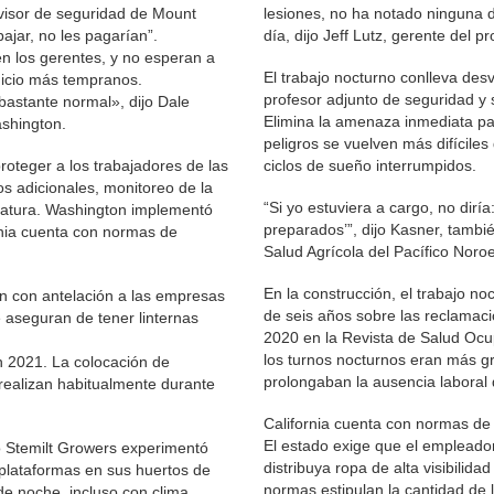
ervisor de seguridad de Mount
lesiones, no ha notado ninguna d
ajar, no les pagarían”.
día, dijo Jeff Lutz, gerente del p
en los gerentes, y no esperan a
El trabajo nocturno conlleva des
inicio más tempranos.
profesor adjunto de seguridad y
bastante normal», dijo Dale
Elimina la amenaza inmediata par
shington.
peligros se vuelven más difíciles
teger a los trabajadores de las
ciclos de sueño interrumpidos.
s adicionales, monitoreo de la
“Si yo estuviera a cargo, no dirí
ratura. Washington implementó
preparados’”, dijo Kasner, tambi
rnia cuenta con normas de
Salud Agrícola del Pacífico Noroe
En la construcción, el trabajo n
ón con antelación a las empresas
de seis años sobre las reclamaci
e aseguran de tener linternas
2020 en la Revista de Salud Ocu
los turnos nocturnos eran más g
n 2021. La colocación de
prolongaban la ausencia laboral 
 realizan habitualmente durante
California cuenta con normas de 
El estado exige que el empleado
o Stemilt Growers experimentó
distribuya ropa de alta visibilid
plataformas en sus huertos de
normas estipulan la cantidad de 
e noche, incluso con clima