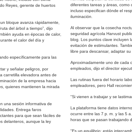
diferentes tareas y áreas, como
rdo Reyes, gerente de huertos
incluso especifican dónde el re
iluminación.
i un bloque avanza rápidamente,
Al observar que la cosecha noc
ruta del árbol a tiempo”, dijo
seguridad agrícola Harvust publ
mbién ayuda en épocas de calor,
blog. Los puntos clave incluyen l
rante el calor del día y
evitación de estimulantes. Tamb
libre para descansar, adaptar su 
nando específicamente para las
Aproximadamente uno de cada cua
empleados, dijo el director ejecu
tar y señalar peligros, por
 carretilla elevadora antes de
Las rutinas fuera del horario lab
luminación de la empresa hacia
empleadores, pero Hall recomie
es, quienes mantienen la mirada
“Si vienen a trabajar y se lastim
n una sesión informativa de
La plataforma tiene datos intern
lidades. Entrega faros
ocurre entre las 7 p. m. y las 5 
ctantes para que sean fáciles de
horas que se pasan trabajando de
os delanteros, aunque la ley
“Es un equilibrio: estás intercam