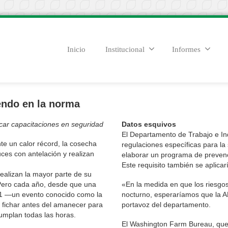
Inicio
Institucional
Informes
endo en la norma
icar capacitaciones en seguridad
Datos esquivos
El Departamento de Trabajo e In
e un calor récord, la cosecha
regulaciones específicas para la
ces con antelación y realizan
elaborar un programa de prevenc
Este requisito también se aplicar
realizan la mayor parte de su
Pero cada año, desde que una
«En la medida en que los riesgos
021 —un evento conocido como la
nocturno, esperaríamos que la A
 fichar antes del amanecer para
portavoz del departamento.
cumplan todas las horas.
El Washington Farm Bureau, que 