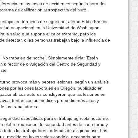
iferencia en las tasas de accidentes según la hora del
rograma de calificación retrospectiva del buró.
ventajas en términos de seguridad, afirmó Eddie Kasner,
 salud ocupacional en la Universidad de Washington.
a la salud que supone el calor extremo, pero los
 de detectar, o las personas trabajan bajo la influencia de
a: ‘No trabajen de noche’. Simplemente diría: ‘Estén
én director de divulgación del Centro de Seguridad y
ste.
octurno provoca más y peores lesiones, según un análisis
ones por lesiones laborales en Oregón, publicado en
pacional. Los autores concluyeron que las lesiones en
raves, tenían costos médicos promedio más altos y
de los trabajadores.
seguridad específicas para el trabajo agrícola nocturno.
r celebre reuniones de seguridad antes de cada turno y
ad a todos los trabajadores, además de exigir su uso. Las
luz, medida en luxes y pies-candela, necesaria para