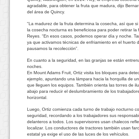
agradable, para obtener la fruta que madura, dijo Berna
del área de Quincy.
“La madurez de la fruta determina la cosecha, así que s
la cosecha nocturna es beneficiosa para poder retirar la f
Reyes. “En esos casos, podemos operar día y noche. Ta
ya que activamos técnicas de enfriamiento en el huerto du
pausamos la recolección”.
En cuanto a la seguridad, en las granjas se están entre
noches.
En Mount Adams Fruit, Ortiz visita los bloques para detec
ejemplo, apuntando una lámpara hacia la horquilla de una
que lleguen los equipos. También orienta las torres de i
abajo para reducir el deslumbramiento de los trabajador
horizontal.
Luego, Ortiz comienza cada turno de trabajo nocturno co
seguridad, recordando a los trabajadores sus responsabi
delanteros a todos. Los supervisores usan chalecos refle
localizar. Los conductores de tractores también usan far
estatal ya exige el uso de las luces de los vehículos.