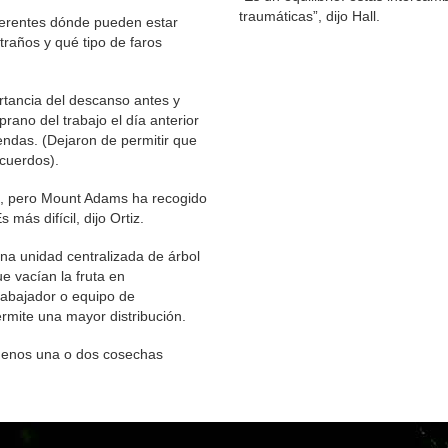
traumáticas”, dijo Hall.
 gerentes dónde pueden estar
raños y qué tipo de faros
ortancia del descanso antes y
ano del trabajo el día anterior
iendas. (Dejaron de permitir que
acuerdos).
e, pero Mount Adams ha recogido
más difícil, dijo Ortiz.
a unidad centralizada de árbol
e vacían la fruta en
rabajador o equipo de
ermite una mayor distribución.
menos una o dos cosechas