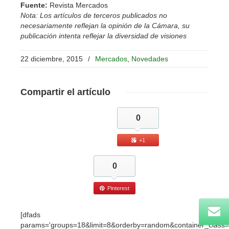
Fuente:
Revista Mercados
Nota: Los artículos de terceros publicados no
necesariamente reflejan la opinión de la Cámara, su
publicación intenta reflejar la diversidad de visiones
22 diciembre, 2015
/
Mercados
,
Novedades
Compartir
el artículo
0
+1
0
Pinterest
[dfads
params='groups=18&limit=8&orderby=random&container_class=