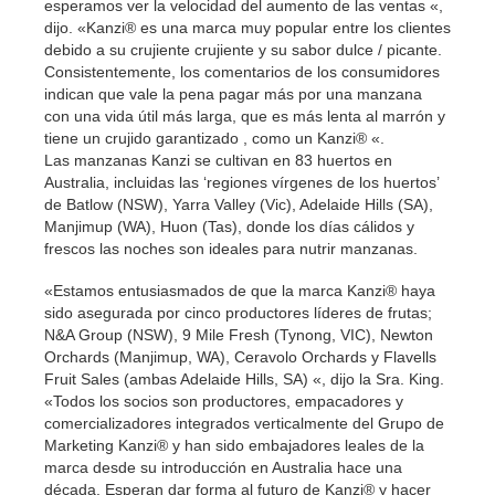
esperamos ver la velocidad del aumento de las ventas «,
dijo. «Kanzi® es una marca muy popular entre los clientes
debido a su crujiente crujiente y su sabor dulce / picante.
Consistentemente, los comentarios de los consumidores
indican que vale la pena pagar más por una manzana
con una vida útil más larga, que es más lenta al marrón y
tiene un crujido garantizado , como un Kanzi® «.
Las manzanas Kanzi se cultivan en 83 huertos en
Australia, incluidas las ‘regiones vírgenes de los huertos’
de Batlow (NSW), Yarra Valley (Vic), Adelaide Hills (SA),
Manjimup (WA), Huon (Tas), donde los días cálidos y
frescos las noches son ideales para nutrir manzanas.
«Estamos entusiasmados de que la marca Kanzi® haya
sido asegurada por cinco productores líderes de frutas;
N&A Group (NSW), 9 Mile Fresh (Tynong, VIC), Newton
Orchards (Manjimup, WA), Ceravolo Orchards y Flavells
Fruit Sales (ambas Adelaide Hills, SA) «, dijo la Sra. King.
«Todos los socios son productores, empacadores y
comercializadores integrados verticalmente del Grupo de
Marketing Kanzi® y han sido embajadores leales de la
marca desde su introducción en Australia hace una
década. Esperan dar forma al futuro de Kanzi® y hacer