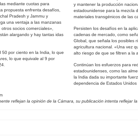
adas mediante cuotas para
y mantener la producción nacion
a propuesta enfrenta desafíos,
estadounidense para la mezcla d
achal Pradesh y Jammu y
materiales transgénicos de las c
orga una ventaja a las manzanas
 otros socios comerciales»,
Persisten los desafíos en la apli
stán alargando y hay tantas idas
cadenas de mercado, como señala
Global, que señala los posibles r
agricultura nacional. «Una vez q
0 por ciento en la India, lo que
alto riesgo de que se filtren a la
es, lo que equivale al 9 por
24.
Continúan los esfuerzos para re
estadounidenses, como las almend
la India dada su importante fuer
dependencia de Estados Unidos d
om
nte reflejan la opinión de la Cámara, su publicación intenta reflejar la