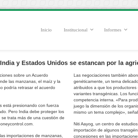
Inicio
Institucional
Informes
ndia y Estados Unidos se estancan por la agric
aciones sobre un Acuerdo
Las negociaciones también abord
onde las manzanas, el maíz y la
genéticamente, un tema delicado 
o podría retrasar el acuerdo
atribuidos a que los productore
variantes transgénicas. Los func
competencia interna. «Para prod
os está presionando con fuerza
juego la dimensión de los organ
do. Pero India debe proteger los
mismo un tema complejo», señaló
 se trata más de una cuestión de
moneycontrol.com.
Niti Aayog, un centro de estudios 
importación de algunos transgéni
 las importaciones de manzanas,
concesiones en las importaciones 