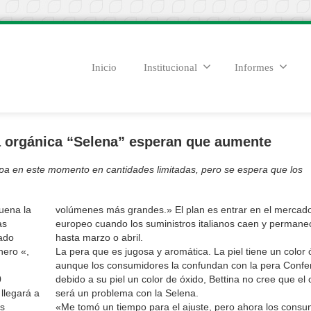
Inicio
Institucional
Informes
a orgánica “Selena” esperan que aumente
opa en este momento en cantidades limitadas, pero se espera que los
uena la
volúmenes más grandes.» El plan es entrar en el mercad
as
europeo cuando los suministros italianos caen y permane
ado
hasta marzo o abril.
ero «,
La pera que es jugosa y aromática. La piel tiene un color 
aunque los consumidores la confundan con la pera Confe
0
debido a su piel un color de óxido, Bettina no cree que el 
llegará a
será un problema con la Selena.
es
«Me tomó un tiempo para el ajuste, pero ahora los consu