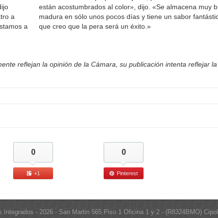
ijo
están acostumbrados al color», dijo. «Se almacena muy 
tro a
madura en sólo unos pocos días y tiene un sabor fantástic
estamos a
que creo que la pera será un éxito.»
nte reflejan la opinión de la Cámara, su publicación intenta reflejar la
0
0
+1
Pinterest
s Integrados - 2026 - San Martin 565 Piso 1 Oficina 1 y 2 - (R8324BMO) Cipol