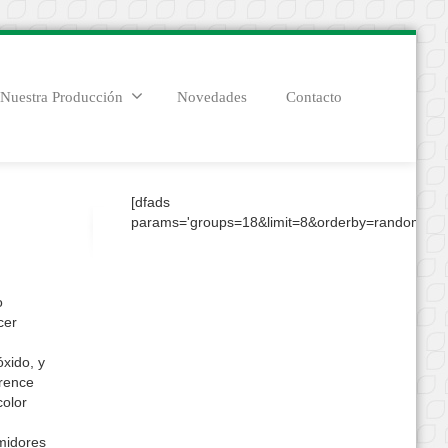
Nuestra Producción
Novedades
Contacto
[dfads
params='groups=18&limit=8&orderby=random&con
o
cer
óxido, y
rence
color
midores