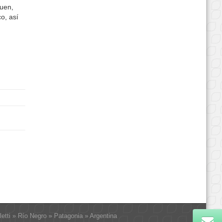
buen,
o, así
letti » Río Negro » Patagonia » Argentina