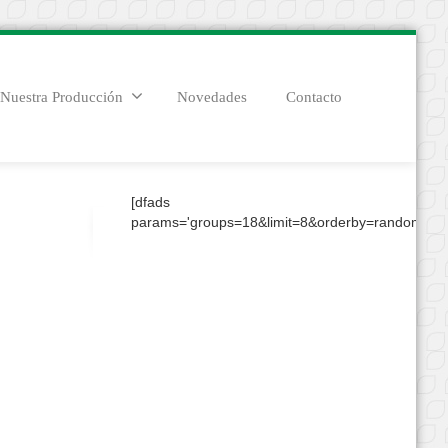
Nuestra Producción
Novedades
Contacto
[dfads
params='groups=18&limit=8&orderby=random&con