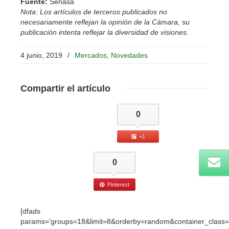
Fuente:
Senasa
Nota: Los artículos de terceros publicados no
necesariamente reflejan la opinión de la Cámara, su
publicación intenta reflejar la diversidad de visiones.
4 junio, 2019
/
Mercados
,
Novedades
Compartir
el artículo
0
+1
0
Pinterest
[dfads
params='groups=18&limit=8&orderby=random&container_class=