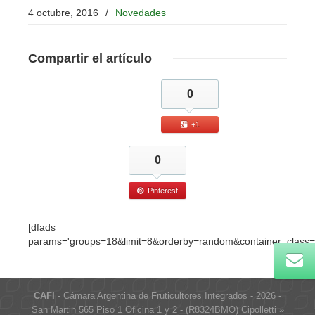
4 octubre, 2016
/
Novedades
Compartir
el artículo
0
+1
0
Pinterest
[dfads
params='groups=18&limit=8&orderby=random&container_class=
CAFI
- Cámara Argentina de Fruticultores Integrados - 2026 -
San Martin 565 Piso 1 Oficina 1 y 2 - (R8324BMO) Cipolletti »