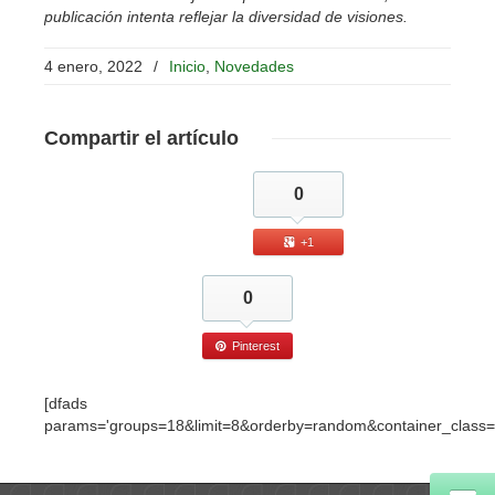
publicación intenta reflejar la diversidad de visiones.
4 enero, 2022
/
Inicio
,
Novedades
Compartir
el artículo
0
+1
0
Pinterest
[dfads
params='groups=18&limit=8&orderby=random&container_class=