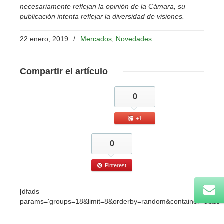
necesariamente reflejan la opinión de la Cámara, su
publicación intenta reflejar la diversidad de visiones.
22 enero, 2019
/
Mercados
,
Novedades
Compartir
el artículo
0
+1
0
Pinterest
[dfads
params='groups=18&limit=8&orderby=random&container_class=