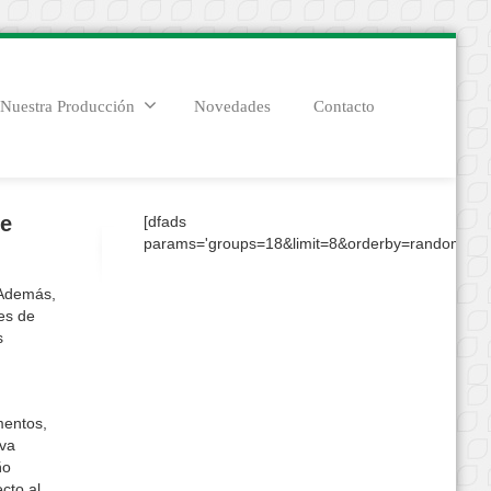
Nuestra Producción
Novedades
Contacto
te
[dfads
params='groups=18&limit=8&orderby=random&con
«Además,
es de
s
mentos,
eva
ño
cto al