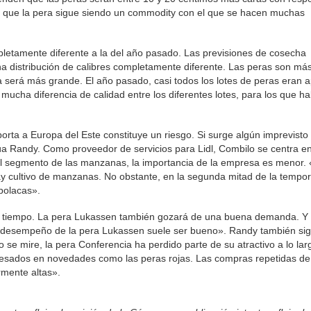
es que la pera sigue siendo un commodity con el que se hacen muchas
mpletamente diferente a la del año pasado. Las previsiones de cosecha
 distribución de calibres completamente diferente. Las peras son má
a será más grande. El año pasado, casi todos los lotes de peras eran 
ucha diferencia de calidad entre los diferentes lotes, para los que h
rta a Europa del Este constituye un riesgo. Si surge algún imprevisto
a Randy. Como proveedor de servicios para Lidl, Combilo se centra en
 el segmento de las manzanas, la importancia de la empresa es menor.
ay cultivo de manzanas. No obstante, en la segunda mitad de la tempo
polacas».
o tiempo. La pera Lukassen también gozará de una buena demanda. Y
 el desempeño de la pera Lukassen suele ser bueno». Randy también si
 se mire, la pera Conferencia ha perdido parte de su atractivo a lo lar
resados en novedades como las peras rojas. Las compras repetidas de
rmente altas».