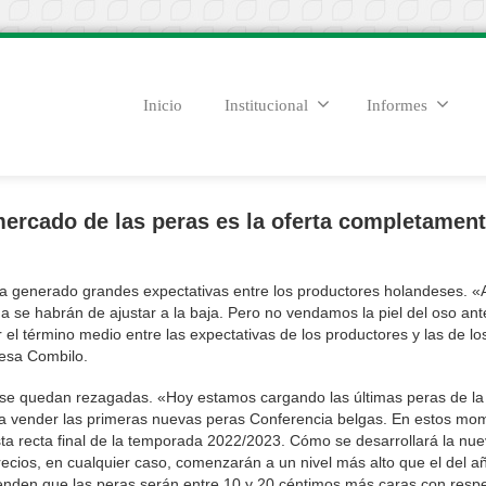
Inicio
Institucional
Informes
mercado de las peras es la oferta completamen
ha generado grandes expectativas entre los productores holandeses. 
a se habrán de ajustar a la baja. Pero no vendamos la piel del oso ant
el término medio entre las expectativas de los productores y las de lo
desa Combilo.
s se quedan rezagadas. «Hoy estamos cargando las últimas peras de la
vender las primeras nuevas peras Conferencia belgas. En estos mo
a recta final de la temporada 2022/2023. Cómo se desarrollará la nu
recios, en cualquier caso, comenzarán a un nivel más alto que el del a
nden que las peras serán entre 10 y 20 céntimos más caras con respe