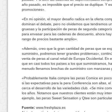
año pasado, es imposible que el precio se duplique. Y 
promociones».
«En mi opinión, el mayor desafío radica en la oferta co
dominan el debate, pero no olvidemos que tendremos una
gruesas y la participación de peras de segunda categorí
para envasar para las cadenas de descuento, ahora hay m
rango de precios bastante amplio».
«Además, creo que la gran cantidad de peras que se expo
suministro, podremos tener grandes problemas», continú
venta de peras al canal retail de Europa Occidental. En
que en casi todos los países a los que suministramos, h
menudo llenamos brechas de suministro con manzanas 
«Probablemente Italia compre las peras Comice en poc
si las expectativas para la pera Conferencia son altas,
cerca el desarrollo de las variedades club. «Se mire como
los años. Notamos que nuestros clientes están muy inte
ejemplo, las peras Sweet Sensation y Qtee son particula
Fuente:
www.freshplaza.es