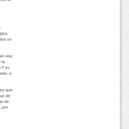
s
aptos
abrá un
 en ese
 la
 «Y es
rada, a
 es que
gue de
go de
, por