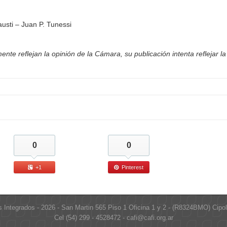
ti – Juan P. Tunessi
nte reflejan la opinión de la Cámara, su publicación intenta reflejar la
0
0
+1
Pinterest
s Integrados - 2026 - San Martin 565 Piso 1 Oficina 1 y 2 - (R8324BMO) Cipol
Cel (54) 299 - 4528472 - cafi@cafi.org.ar