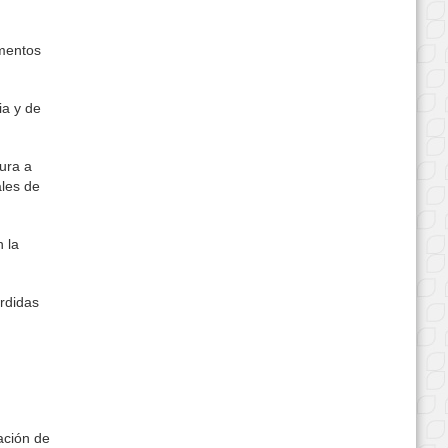
imentos
ia y de
tura a
ales de
n la
érdidas
ación de