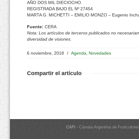
AÑO DOS MIL DIECIOCHO.
REGISTRADA BAJO EL Nº 27454
MARTA G. MICHETTI – EMILIO MONZO – Eugenio Inchaus
Fuente:
CERA
Nota: Los artículos de terceros publicados no necesariame
diversidad de visiones.
6 noviembre, 2018
/
Agenda
,
Novedades
Compartir
el artículo
CAFI
- Cámara Argentina de Fruticultore