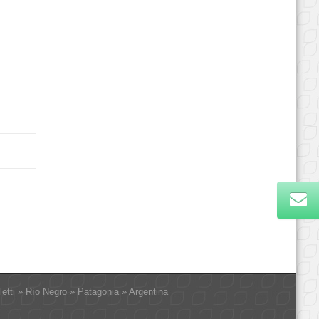
letti » Río Negro » Patagonia » Argentina