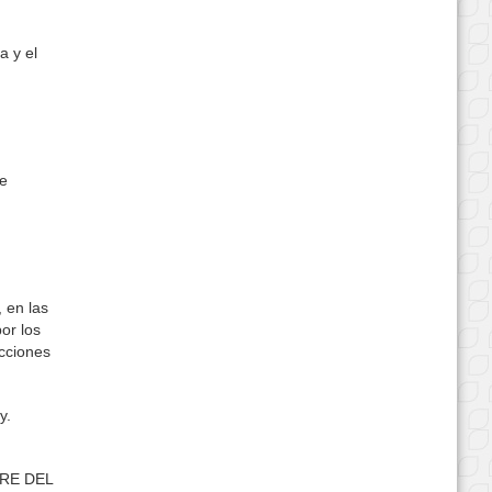
a y el
de
 en las
or los
acciones
y.
RE DEL