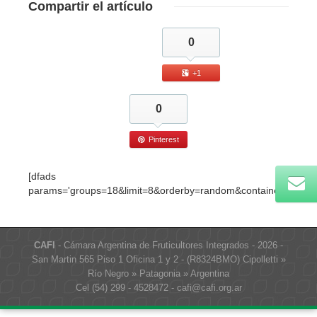
Compartir
el artículo
0
+1
0
Pinterest
[dfads
params='groups=18&limit=8&orderby=random&container_class=
CAFI
- Cámara Argentina de Fruticultores Integrados - 2026 -
San Martin 565 Piso 1 Oficina 1 y 2 - (R8324BMO) Cipolletti »
Río Negro » Patagonia » Argentina
Cel (54) 299 - 4528472 - cafi@cafi.org.ar