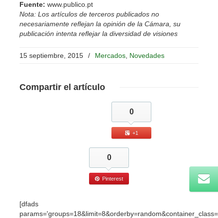
Fuente:
www.publico.pt
Nota: Los artículos de terceros publicados no
necesariamente reflejan la opinión de la Cámara, su
publicación intenta reflejar la diversidad de visiones
15 septiembre, 2015
/
Mercados
,
Novedades
Compartir
el artículo
0
+1
0
Pinterest
[dfads
params='groups=18&limit=8&orderby=random&container_class=