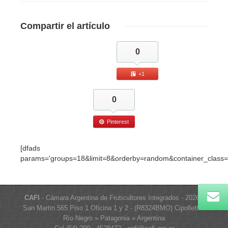
Compartir
el artículo
0
+1
0
Pinterest
[dfads
params='groups=18&limit=8&orderby=random&container_class=
CAFI
- Cámara Argentina de Fruticultores Integrados - 2026 -
San Martin 565 Piso 1 Oficina 1 y 2 - (R8324BMO) Cipolletti »
Río Negro » Patagonia » Argentina