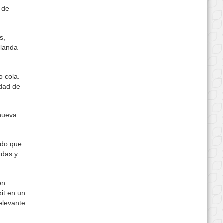
 de
s,
elanda
 cola.
idad de
 nueva
ndo que
ndas y
on
it en un
elevante