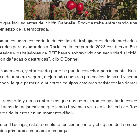
ijo que incluso antes del ciclón Gabrielle, Rockit estaba enfrentando un
 comienzo de la temporada.
on un esfuerzo concertado de cientos de trabajadores desde mediados
arlas para exportarlas a Rockit en la temporada 2023 con fuerza. Es
eados y trabajadores de RSE hayan sobrevivido con seguridad al cicló
on dañadas o destruidas”, dijo O’Donnell.
cionamiento, y otra cuarta parte se puede cosechar parcialmente. Nos
jo de manera segura, mejorando nuestros protocolos de salud y segu
lones, lo que permitió a nuestros equipos estelares satisfacer las dem
ransporte y otros contratistas que nos permitieron completar la cose
ultados de mejor calidad que jamás hayamos visto en la historia de Rock
ores de huertos en un momento difícil».
pu en Hastings, estaba en pleno funcionamiento y el equipo de la emp
s dos primeras semanas de empaque.