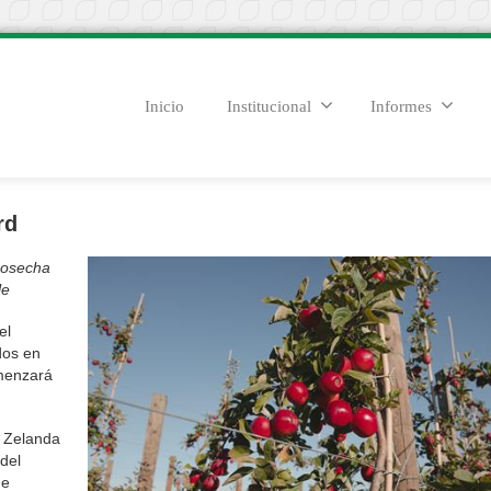
Inicio
Institucional
Informes
rd
cosecha
le
el
dos en
menzará
 Zelanda
del
de