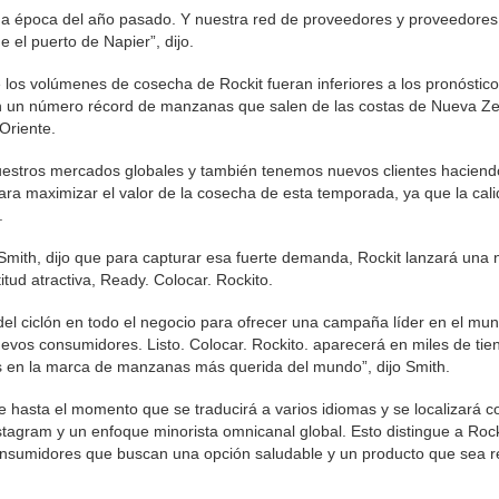
a época del año pasado. Y nuestra red de proveedores y proveedores
 el puerto de Napier”, dijo.
e los volúmenes de cosecha de Rockit fueran inferiores a los pronóstico
on un número récord de manzanas que salen de las costas de Nueva Z
Oriente.
stros mercados globales y también tenemos nuevos clientes haciendo
ara maximizar el valor de la cosecha de esta temporada, ya que la cal
.
 Smith, dijo que para capturar esa fuerte demanda, Rockit lanzará una
itud atractiva, Ready. Colocar. Rockito.
el ciclón en todo el negocio para ofrecer una campaña líder en el mu
uevos consumidores. Listo. Colocar. Rockito. aparecerá en miles de tie
os en la marca de manzanas más querida del mundo”, dijo Smith.
 hasta el momento que se traducirá a varios idiomas y se localizará c
stagram y un enfoque minorista omnicanal global. Esto distingue a Rock
nsumidores que buscan una opción saludable y un producto que sea r