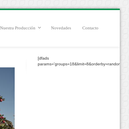
Nuestra Producción
Novedades
Contacto
[dfads
params='groups=18&limit=8&orderby=random&con