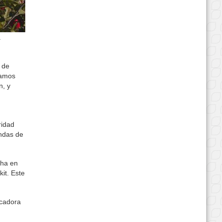
a
 de
tamos
n, y
ridad
andas de
cha en
it. Este
acadora