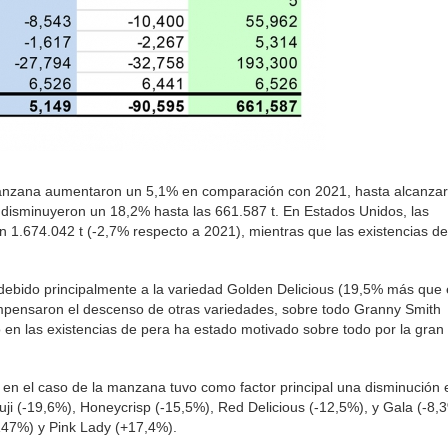
manzana aumentaron un 5,1% en comparación con 2021, hasta alcanzar
a disminuyeron un 18,2% hasta las 661.587 t. En Estados Unidos, las
 1.674.042 t (-2,7% respecto a 2021), mientras que las existencias d
debido principalmente a la variedad Golden Delicious (19,5% más que
mpensaron el descenso de otras variedades, sobre todo Granny Smith
o en las existencias de pera ha estado motivado sobre todo por la gran
 en el caso de la manzana tuvo como factor principal una disminución e
i (-19,6%), Honeycrisp (-15,5%), Red Delicious (-12,5%), y Gala (-8,3
147%) y Pink Lady (+17,4%).