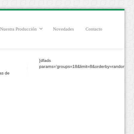
Nuestra Producción
Novedades
Contacto
[dfads
params='groups=18&limit=8&orderby=random&con
ias de
n