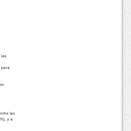
 las
e pera
 en
ntre las
%), y a