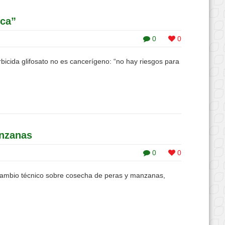
ica”
0
0
rbicida glifosato no es cancerígeno: “no hay riesgos para
anzanas
0
0
ercambio técnico sobre cosecha de peras y manzanas,