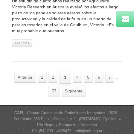
Un estudio de cuatro años realizado por Agriculture
Victoria Research en Australia evaluó los efectos a largo
plazo de los paneles solares aéreos sobre la
productividad y la calidad de la fruta en un huerto de
perales rosados ​​en el valle de Goulburn, Victoria. «Es
muy probable que nuestros ...
Leer más
Anterior
1
2
3
4
5
6
7
...
57
Siguiente
CAFI
- Cámara Argentina de Fruticultores Integrados - 2026 -
San Martin 565 Piso 1 Oficina 1 y 2 - (R8324BMO) Cipolletti »
Río Negro » Patagonia » Argentina
Cel (54) 299 - 4528472 - cafi@cafi.org.ar