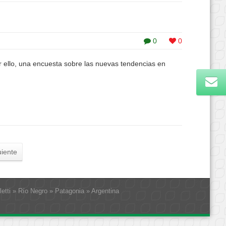
0
0
r ello, una encuesta sobre las nuevas tendencias en
uiente
letti » Río Negro » Patagonia » Argentina