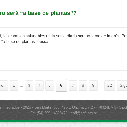
ro será “a base de plantas”?
, los cambios saludables en la salud diaria son un tema de interés. Po
 “a base de plantas” buscó ...
ior
1
...
3
4
5
6
7
8
9
...
22
Sig
s Integrados - 2026 - San Martin 565 Piso 1 Oficina 1 y 2 - (R8324BMO) Cipol
Cel (54) 299 - 4528472 - cafi@cafi.org.ar