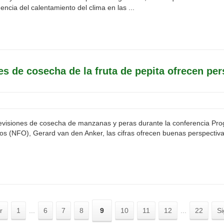
encia del calentamiento del clima en las ...
es de cosecha de la fruta de pepita ofrecen pe
visiones de cosecha de manzanas y peras durante la conferencia Prog
os (NFO), Gerard van den Anker, las cifras ofrecen buenas perspectiva
r
1
...
6
7
8
9
10
11
12
...
22
Si