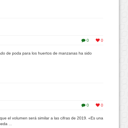
0
0
zado de poda para los huertos de manzanas ha sido
0
0
e el volumen será similar a las cifras de 2019. «Es una
eda ...